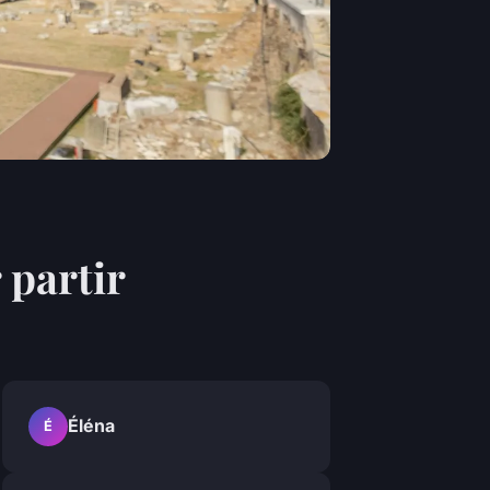
 partir
Éléna
É