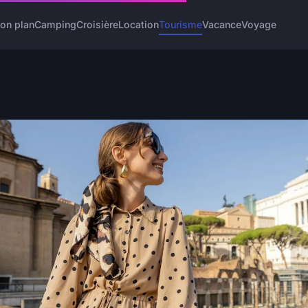
on plan
Camping
Croisière
Location
Tourisme
Vacance
Voyage