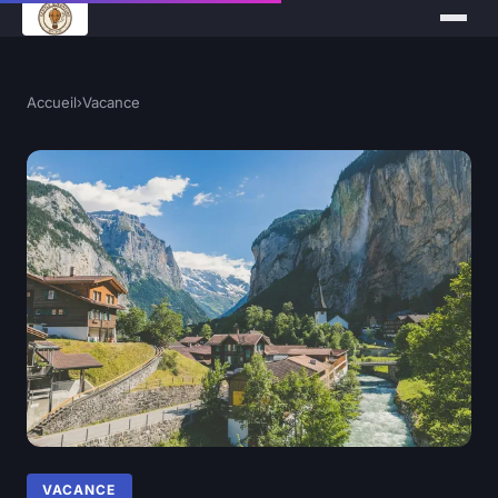
Accueil
›
Vacance
VACANCE