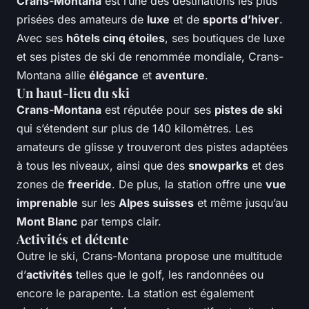
Crans-Montana
est l’une des destinations les plus
prisées des amateurs de
luxe
et de
sports d’hiver
.
Avec ses
hôtels cinq étoiles
, ses boutiques de luxe
et ses pistes de ski de renommée mondiale, Crans-
Montana allie
élégance
et
aventure
.
Un haut-lieu du ski
Crans-Montana
est réputée pour ses
pistes de ski
qui s’étendent sur plus de 140 kilomètres. Les
amateurs de glisse y trouveront des pistes adaptées
à tous les niveaux, ainsi que des
snowparks
et des
zones de
freeride
. De plus, la station offre une
vue
imprenable
sur les
Alpes suisses
et même jusqu’au
Mont Blanc
par temps clair.
Activités et détente
Outre le ski, Crans-Montana propose une multitude
d’
activités
telles que le golf, les randonnées ou
encore le parapente. La station est également